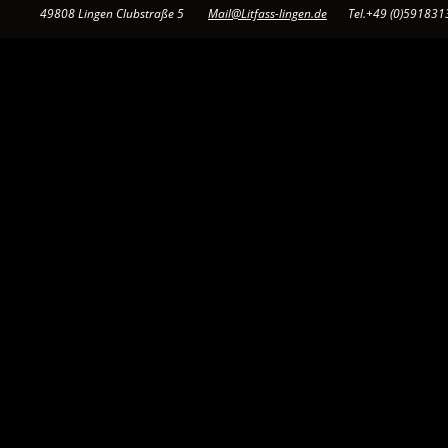
49808 Lingen Clubstraße 5        
Mail@Litfass-lingen.de
       Tel.+49 (0)59183